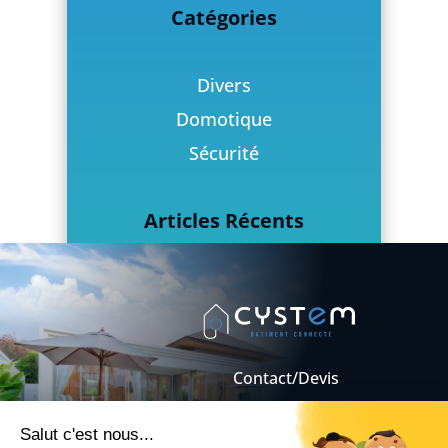
Catégories
Divers
Domotique
Sécurité
Articles Récents
Quel système d’alarme
domotique choisir (filaire VS
sans fil) ?
Onduleur hybride :
Contact/Devis
fonctionnement, avantages et
Mentions légales
utilisation en domotique
Conditions Générales