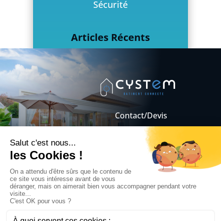
Sécurité
Articles Récents
Quel système d’alarme
domotique choisir (filaire VS
sans fil) ?
Onduleur hybride :
Contact/Devis
fonctionnement, avantages et
Mentions légales
utilisation en domotique
Conditions Générales
de Vente
Serrure connectée Airbnb : 4
modèles pour louer sans stress
3 objets connectés sans fil
originaux
Tablette domotique : 10