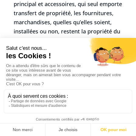
principal et accessoires, qui seul emporte
transfert de propriété, les fournitures,
marchandises, quelles qu’elles soient,
installées ou non, restent la propriété du
PRESTATAIRE, et que jusque-là elles sont
seulement remises à la garde du CLIENT
qui en assume tous les risques. A ce titre,
il est interdit au CLIENT d’en disposer
pour les revendre les céder à titre de
garantie ou de les transformer avant le
paiement de l’intégralité de la créance
due au PRESTATAIRE. Le CLIENT
deviendra responsable des biens objets
de la réserve de propriété dès leur
remise matérielle et supportera les