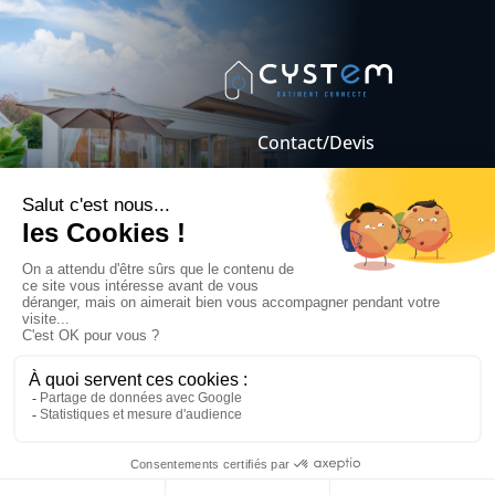
Quel système d’alarme
domotique choisir (filaire VS
sans fil) ?
Onduleur hybride :
Contact/Devis
fonctionnement, avantages et
Mentions légales
utilisation en domotique
Conditions Générales
de Vente
Serrure connectée Airbnb : 4
modèles pour louer sans stress
3 objets connectés sans fil
originaux
Tablette domotique : 10
critères pour bien choisir et
piloter ses installations
sereinement