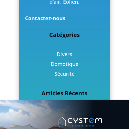
d’air, Éolien.
Contactez-nous
Catégories
Divers
Domotique
Sécurité
Articles Récents
Quel système d’alarme
domotique choisir (filaire VS
sans fil) ?